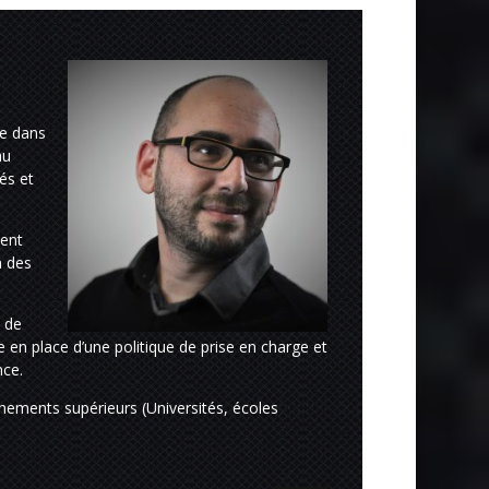
le dans
au
vés et
ment
n des
u de
se en place d’une politique de prise en charge et
nce.
ignements supérieurs (Universités, écoles