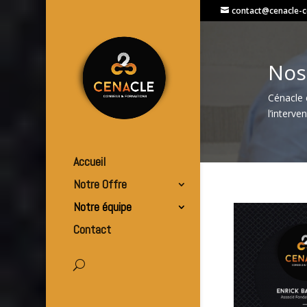
contact@cenacle-co
Nos
Cénacle 
l’interv
Accueil
Notre Offre
Notre équipe
Contact