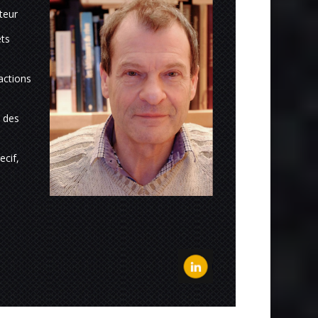
teur
ets
actions
s des
.
ecif,