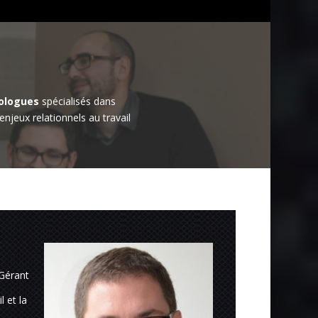
ologues
spécialisés dans
njeux relationnels au travail
 Gérant
l et la