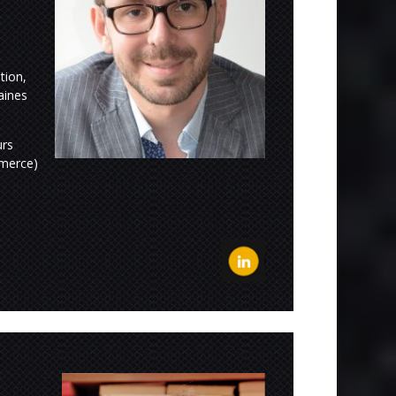
tion,
aines
urs
mmerce)