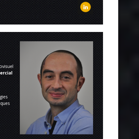
ovisuel
ercial
égies
iques