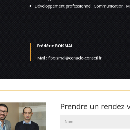
Développement professionnel, Communication, 
Frédéric BOISMAL
Mail : f.boismal@cenacle-conseil.fr
Prendre un rendez-